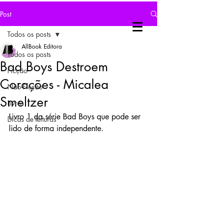
Post
Todos os posts
AllBook Editora
Todos os posts
Bad Boys Destroem
Ficção
Corações - Micalea
Não-Ficção
Smeltzer
Livros
Livro 1 da série Bad Boys que pode ser 
Dicas de leituras
lido de forma independente.