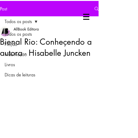
Post
Todos os posts
AllBook Editora
Todos os posts
Bienal Rio: Conheçendo a
Ficção
autora - Hisabelle Juncken
Não-Ficção
Livros
Dicas de leituras