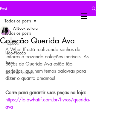
Post
Todos os posts
AllBook Editora
Todos os posts
Coleção Querida Ava
Ficção
A What If está realizando sonhos de 
Não-Ficção
leitoras e trazendo coleções incríveis  As 
Livros
peças de Querida Ava estão tão 
perfeitas, que nem temos palavras para 
Dicas de leituras
dizer o quanto amamos!
Corre para garantir suas peças na loja: 
https://lojawhatif.com.br/livros/querida-
ava