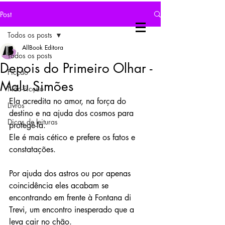
Post
Todos os posts
AllBook Editora
Todos os posts
Depois do Primeiro Olhar -
Ficção
Malu Simões
Não-Ficção
Ela acredita no amor, na força do 
Livros
destino e na ajuda dos cosmos para 
Dicas de leituras
protegê-la.
Ele é mais cético e prefere os fatos e 
constatações.
Por ajuda dos astros ou por apenas 
coincidência eles acabam se 
encontrando em frente à Fontana di 
Trevi, um encontro inesperado que a 
leva cair no chão.