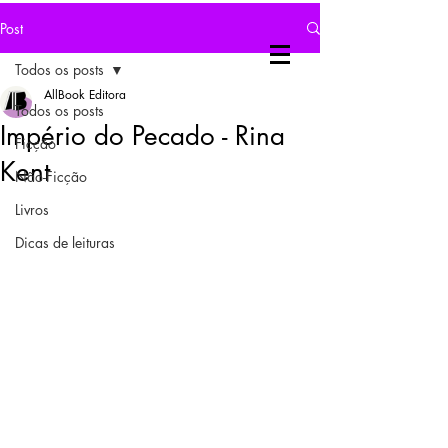
Post
Todos os posts
AllBook Editora
Todos os posts
Império do Pecado - Rina
Ficção
Kent
Não-Ficção
Livros
Dicas de leituras