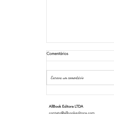
Comentários
Escreva um comentário
Psiu, Gatinha - Jenika Snow
AllBook Editora LTDA
contato@allbookeditora.com