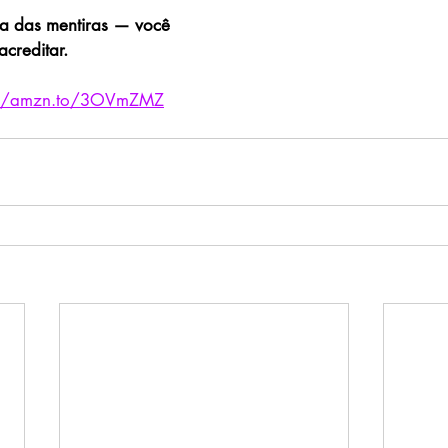
a das mentiras — você 
creditar.
://amzn.to/3OVmZMZ