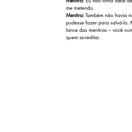
Mentira:
 Eu não tinha ideia d
me metendo.
Mentira:
 Também não havia n
pudesse fazer para salvá-la. 
lance das mentiras – você nu
quem acreditar.