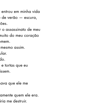
 entrou em minha vida 
 de verão — escura, 
vões.
r o assassinato de meu 
 muito do meu coração 
homem.
 mesmo assim.
lar.
do.
e tortas que eu 
issem.
sava que ele me 
tamente quem ele era.
ria me destruir.