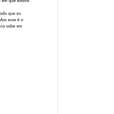
e em que estava 
ada que eu 
Mas esse é o 
nca sabe em 