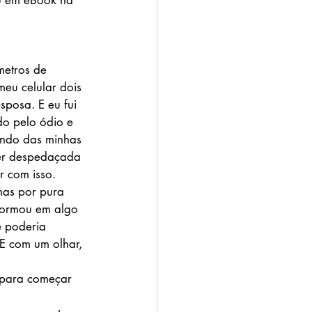
ou em eBook na 
metros de 
 meu celular dois 
posa. E eu fui 
do pelo ódio e 
indo das minhas 
er despedaçada 
 com isso. 
mas por pura 
sformou em algo 
e poderia 
E com um olhar, 
 para começar 