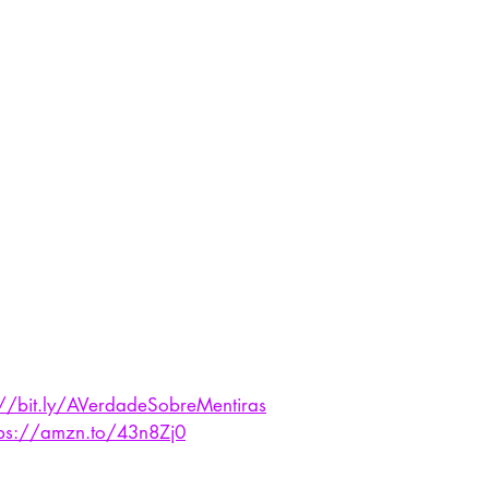
://bit.ly/AVerdadeSobreMentiras
tps://amzn.to/43n8Zj0