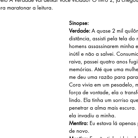
ueto A Verdade vai deixar você viciado! O livro 2, já cheg
a maratonar a leitura.
Sinopse: 
Verdade: 
A quase 2 mil quilô
distância, assisti pela tela do
homens assassinarem minha es
inútil e não a salvei. Consumi
raiva, passei quatro anos fug
memórias. Até que uma mulh
me deu uma razão para parar
Cora vivia em um pesadelo, 
força de vontade, ela o tran
lindo. Ela tinha um sorriso qu
penetrar a alma mais escura. 
ela invadiu a minha.
Mentira:
 Eu estava lá apenas
de novo.