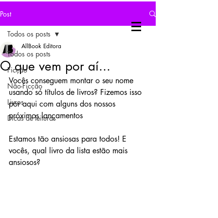
Post
Todos os posts
AllBook Editora
Todos os posts
O que vem por aí...
Ficção
Vocês conseguem montar o seu nome 
Não-Ficção
usando só títulos de livros? Fizemos isso 
Livros
por aqui com alguns dos nossos 
próximos lançamentos
Dicas de leituras
Estamos tão ansiosas para todos! E 
vocês, qual livro da lista estão mais 
ansiosos?