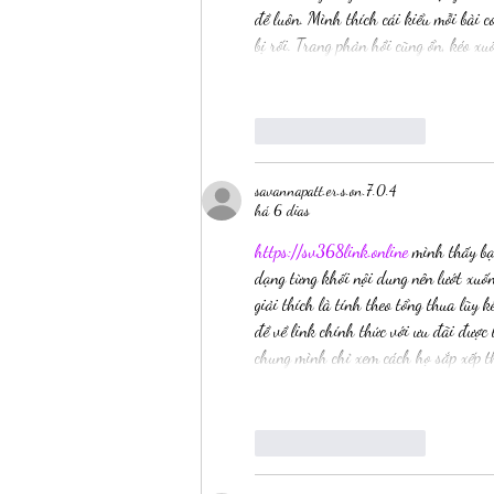
đề luôn. Mình thích cái kiểu mỗi bài 
bị rối. Trang phản hồi cũng ổn, kéo x
Curtir
Responder
savannapatt.er.s.on.7.0.4
há 6 dias
https://sv368link.online
 mình thấy bạ
dạng từng khối nội dung nên lướt xuố
giải thích là tính theo tổng thua lũy
đề về link chính thức với ưu đãi được
chung mình chỉ xem cách họ sắp xếp t
Curtir
Responder