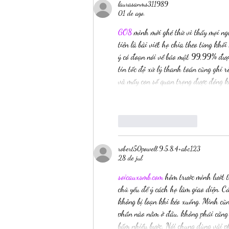
laurasanms311989
01 de ago.
GO8
 mình mới ghé thử vì thấy mọi ng
tiên là bài viết họ chia theo từng kh
ý có đoạn nói về bảo mật 99,99% được
tin tốc độ xử lý thanh toán cũng ghi r
và mấy con số quan trọng được đóng k
Curtir
Responder
robert50powell.9.5.8.4+abc123
28 de jul.
soicauxsmb.com
 hôm trước mình lướt 
chủ yếu để ý cách họ làm giao diện. C
không bị loạn khi kéo xuống. Mình cũng
phần nào nằm ở đâu, không phải căng 
bấm nhiều bước. Nói chung dùng vài p