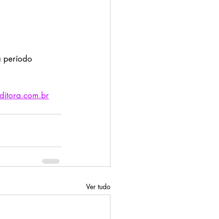
a período 
ditora.com.br
Ver tudo