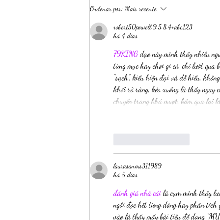
Psiu, Gatinha - Jenika Snow
Ordenar por:
Mais recente
robert50powell.9.5.8.4+abc123
há 4 dias
79KING
 dạo này mình thấy nhiều ngư
từng mục hay chơi gì cả, chỉ lướt qua 
“sạch”, kiểu hiện đại và dễ hiểu, khô
khối rõ ràng, kéo xuống là thấy ngay 
chuyển trang khá mượt, bấm qua lại k
Curtir
Responder
laurasanms311989
há 5 dias
đánh giá nhà cái
 là cụm mình thấy lư
ngồi đọc hết từng dòng hay phân tích 
vào là thấy mấy bài tiêu đề dạng “M