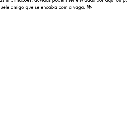
as informações, dúvidas podem ser enviadas por aqui ou po
uele amigo que se encaixa com a vaga. 📚