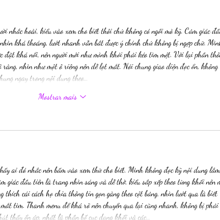
ười nhắc hoài, kiểu vào xem cho biết thôi chứ không có ngồi mò kỹ. Cảm giác đầ
ối nhìn khá thoáng, lướt nhanh vẫn bắt được ý chính chứ không bị ngợp chữ. Mìn
 đặt khá nổi, nên người mới như mình khỏi phải kéo tìm mệt. Với lại phần thô
õ ràng, nhìn như một ô riêng nên dễ lọt mắt. Nói chung giao diện đọc ổn, không 
hung ngay trong nội dung theo…
Mostrar mais
thấy ai đó nhắc nên bấm vào xem thử cho biết. Mình không đọc kỹ nội dung lắm
ảm giác đầu tiên là trang nhìn sáng và dễ thở, kiểu sắp xếp theo từng khối nên 
 thích cái cách họ chia thông tin gọn gàng theo cột bảng, nhìn lướt qua là biết 
mắt tìm. Thanh menu để khá rõ nên chuyển qua lại cũng nhanh, không bị phải
hút thấy ổn áp, nhất là phần bố cục dạng khối và các…