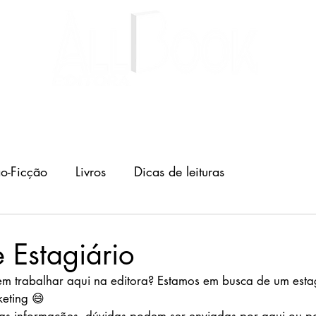
Livros
Autores
Blog
o-Ficção
Livros
Dicas de leituras
e Estagiário
m trabalhar aqui na editora? Estamos em busca de um estag
eting 😄