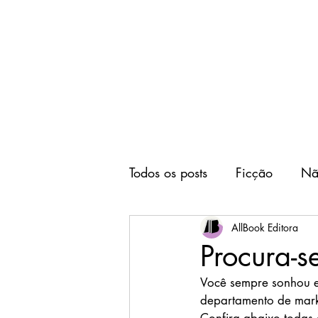
Home
Editora
Todos os posts
Ficção
Nã
AllBook Editora
Procura-s
Você sempre sonhou e
departamento de mark