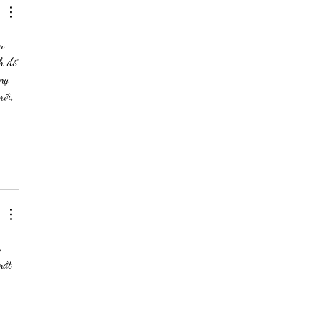
u 
h để 
ng 
rối, 
, 
mắt 
 