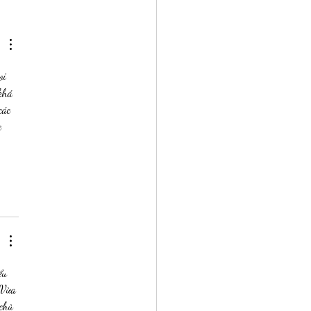
ções de tela - Baixe e use
oi 
khá 
các 
c 
ểu 
 Vừa 
chủ 