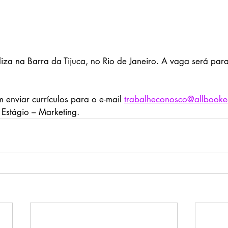
liza na Barra da Tijuca, no Rio de Janeiro. A vaga será par
 enviar currículos para o e-mail 
trabalheconosco@allbooke
Estágio – Marketing.