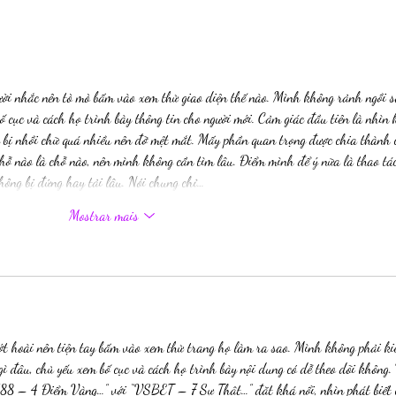
Prote
Mudança de Limites - Brenda
Rothert e Kat Mizera
ời nhắc nên tò mò bấm vào xem thử giao diện thế nào. Mình không rảnh ngồi s
bố cục và cách họ trình bày thông tin cho người mới. Cảm giác đầu tiên là nhìn 
ng bị nhồi chữ quá nhiều nên đỡ mệt mắt. Mấy phần quan trọng được chia thành 
chỗ nào là chỗ nào, nên mình không cần tìm lâu. Điểm mình để ý nữa là thao tá
hông bị đứng hay tải lâu. Nói chung chỉ…
Mostrar mais
ớt hoài nên tiện tay bấm vào xem thử trang họ làm ra sao. Mình không phải ki
gì đâu, chủ yếu xem bố cục và cách họ trình bày nội dung có dễ theo dõi không.
U88 – 4 Điểm Vàng…” với “VSBET – 7 Sự Thật…” đặt khá nổi, nhìn phát biết 