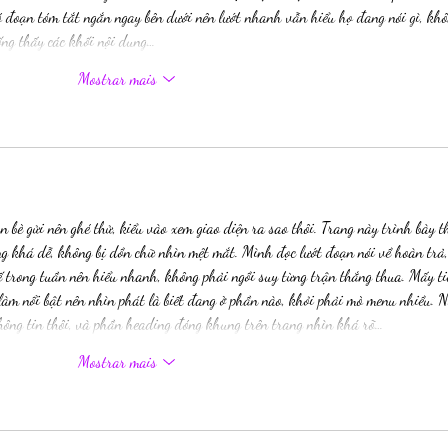
có đoạn tóm tắt ngắn ngay bên dưới nên lướt nhanh vẫn hiểu họ đang nói gì, khô
uống thấy các khối nội dung…
Mostrar mais
n bè gửi nên ghé thử, kiểu vào xem giao diện ra sao thôi. Trang này trình bày t
ng khá dễ, không bị dồn chữ nhìn mệt mắt. Mình đọc lướt đoạn nói về hoàn trả,
 kế trong tuần nên hiểu nhanh, không phải ngồi suy từng trận thắng thua. Mấy ti
 làm nổi bật nên nhìn phát là biết đang ở phần nào, khỏi phải mò menu nhiều. N
hông tin thôi, và phần heading đóng khung trên trang nhìn khá rõ…
Mostrar mais