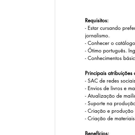
Requisitos:
- Estar cursando pref
jornalismo.
- Conhecer o catálogo
- Ótimo português. Ing
- Conhecimentos básic
Principais atribuições
- SAC de redes sociais
- Envios de livros e m
- Atualização de maili
- Suporte na produção
- Criação e produção
- Criação de materiai
Benefícios: