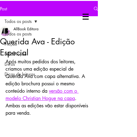
Post
Todos os posts
AllBook Editora
Todos os posts
Querida Ava - Edição
Ficção
Especial
Não-Ficção
Após muitos pedidos dos leitores, 
Livros
criamos uma edição especial de 
Dicas de leituras
Querida Ava com capa alternativa. A 
edição brochura possui o mesmo 
conteúdo interno da 
versão com o 
modelo Christian Hogue na capa
. 
Ambas as edições vão estar disponíveis 
para venda. 