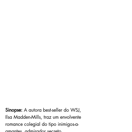
Sinopse: 
A autora best-seller do WSJ, 
Ilsa Madden-Mills, traz um envolvente 
romance colegial do tipo inimigos-a-
amantes, admirador secreto.