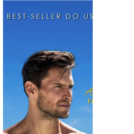
A Girafa e a Abelha
- Ron Gilo & Dvora
Margalit-Karni
A Girafa tem um grande sonho: sair do
zoológico e conhecer o mundo. E sabe
quem vai acompanhá-la nessa jornada?
Uma abelhinha muito, muito agitada.
Juntas, as duas partem em uma aventura
emocionante. Passeiam pelo campo e pela
cidade, descobrindo coisas incríveis e
curiosas por onde caminham (e voam!).
Crianças e adultos vão se encantar com
esta história cheia de cores que fala sobre
amizade, curiosidades e a alegria de
encontrar um lugar no mundo. Compre o