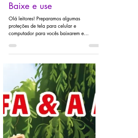
Proteções de tela -
Baixe e use
Olá leitores! Preparamos algumas
proteções de tela para celular e
computador para vocês baixarem e
usarem. É totalmente de graça e você pode
baixar todos os modelos (se quiser).
Seguem abaixo as imagens. Livros de
inspiração: Quando ele entra no meu bar,
Assunto Secreto & Que seus corações
sejam luz. Para computador: