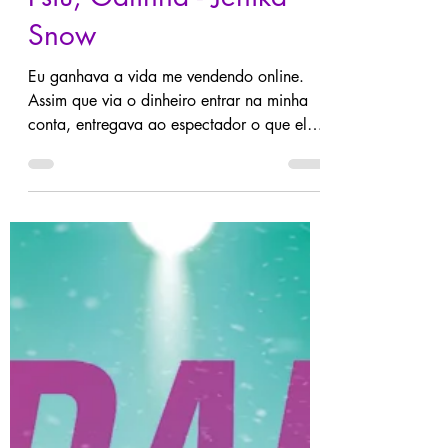
Psiu, Gatinha - Jenika
Snow
Eu ganhava a vida me vendendo online.
Assim que via o dinheiro entrar na minha
conta, entregava ao espectador o que ele
queria. Uma espiadinha por baixo da
minha saia. Um pouco de roleplay com
minhas orelhas de gatinha. Ou talvez algo
mais sombrio, mais obsceno, que só
acontecia quando as luzes se apagavam e
ninguém via até onde eu era capaz de ir
para pagar minhas contas. Mas quando um
cliente pede algo que não estou disposta a
fazer, descubro até onde um fã obcecado é
capaz