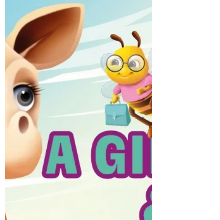
No distante sul, a Abelha encontra um
cachorro machucado, Skye, e está
determinada a ajudar. Ela vai até sua
melhor amiga, a Girafa do zoológico, e
juntas elas embarcam em uma empolgante
missão de resgate. Graças à sua
colaboração e empatia, Skye reconquista
sua força e retorna para sua família. O
livro convida crianças e seus pais a encarar
situações complexas pelo olhar de Skye,
que mora em uma comunidade que faz
fronteira com Gaza. A Girafa e a Abelha:
Salve o Cachorro Sky