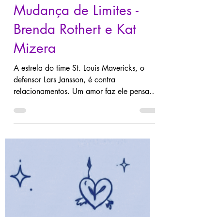
Mudança de Limites -
Brenda Rothert e Kat
Mizera
A estrela do time St. Louis Mavericks, o
defensor Lars Jansson, é contra
relacionamentos. Um amor faz ele pensar
que talvez possa mudar, mas primeiro, ele
precisa confrontar a verdade sobre quem
ele é. Lars Eu sou invencível no gelo. Se
alguém cruzar o meu caminho, vai ter que
sair, simples assim. Hockey é a minha vida,