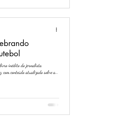
uebrando
utebol
livro inédito do jornalista
, com conteúdo atualizado sobre a...