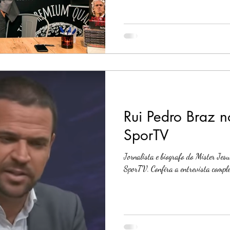
Rui Pedro Braz 
SporTV
Jornalista e biografo do Mister Jesu
SporTV. Confira a entrevista comple