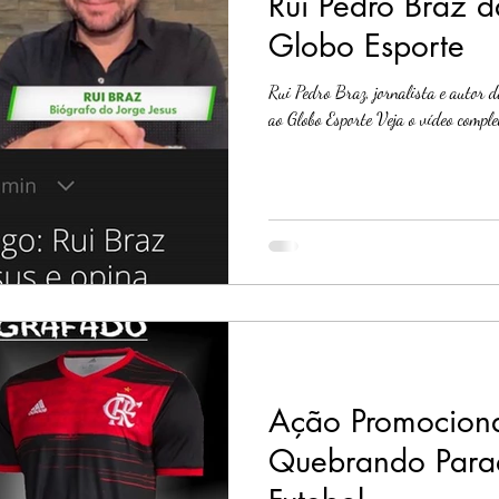
Rui Pedro Braz d
Globo Esporte
Rui Pedro Braz, jornalista e autor d
ao Globo Esporte Veja o vídeo comple
Ação Promocional
Quebrando Para