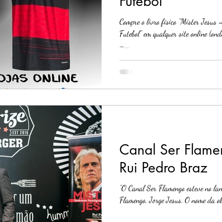
Futebol
Compre o livro físico “Mister Jesu
Futebol” em qualquer site online (on
–...
Canal Ser Flamen
Rui Pedro Braz
"O Canal Ser Flamengo esteve no lan
Flamengo, Jorge Jesus. O nome da ob