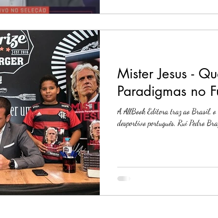
Mister Jesus - Q
Paradigmas no F
A AllBook Editora traz ao Brasil, o 
desportivo português, Rui Pedro Braz