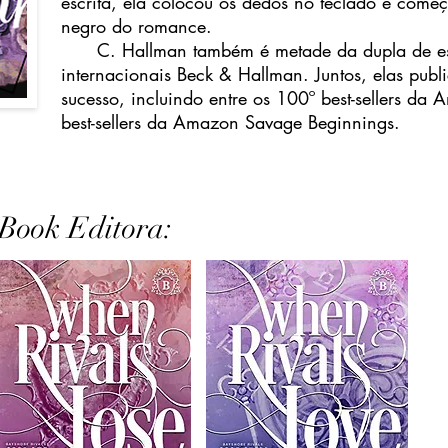
escrita, ela colocou os dedos no teclado e começ
negro do romance.
C. Hallman também é metade da dupla de escrit
internacionais Beck & Hallman. Juntos, elas publ
sucesso, incluindo entre os 100º best-sellers da
best-sellers da Amazon Savage Beginnings.
Book Editora: