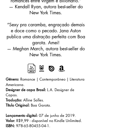
romances entre virgem e bilionário.”
— Kendall Ryan, autora best-seller do
New York Times.
“Sexy pra caramba, engraçado demais
e doce como o pecado. Jana Aston
publica uma distração perfeita com Boa
garota. Amei!
— Meghan March, autora best-seller do
New York Times.
Gênero:
Romance | Contemporâneo | Literatura
Americana.
Designer de capa Brasil:
L.A. Designer de
Capas.
Tradução:
Alline Salles.
Título Original:
Boa Garota.
Lançamento digital:
07 de junho de 2019.
Valor:
R$9,99 - disponível no Kindle Unlimited.
ISBN:
978-65-80455-04-1
.