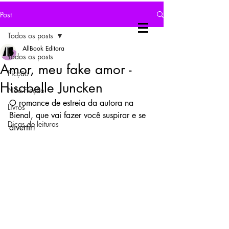
Post
Todos os posts
AllBook Editora
Todos os posts
Amor, meu fake amor -
Ficção
Hisabelle Juncken
Não-Ficção
O romance de estreia da autora na 
Livros
Bienal, que vai fazer você suspirar e se 
Dicas de leituras
divertir!