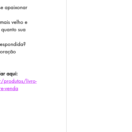
se apaixonar 
mais velho e 
 quanto sua 
respondida?
coração 
r aqui: 
r/produtos/livro-
re-venda