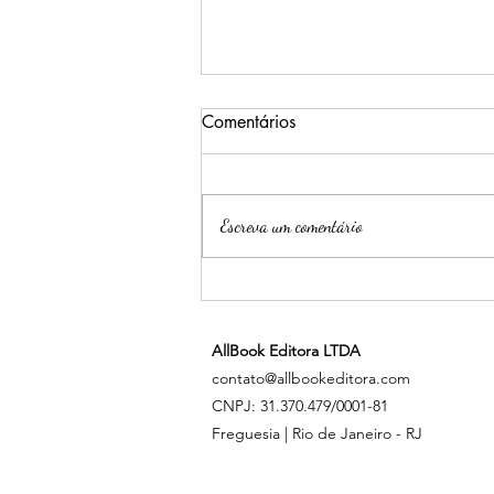
Comentários
Escreva um comentário
Psiu, Gatinha - Jenika Snow
AllBook Editora LTDA
contato@allbookeditora.com
CNPJ: 31.370.479/0001-81
Freguesia | Rio de Janeiro - RJ