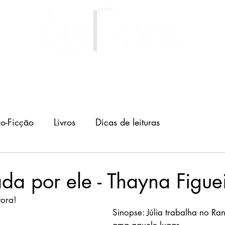
Livros
Autores
Blog
o-Ficção
Livros
Dicas de leituras
a por ele - Thayna Figue
tora!
Sinopse: Júlia trabalha no Ran