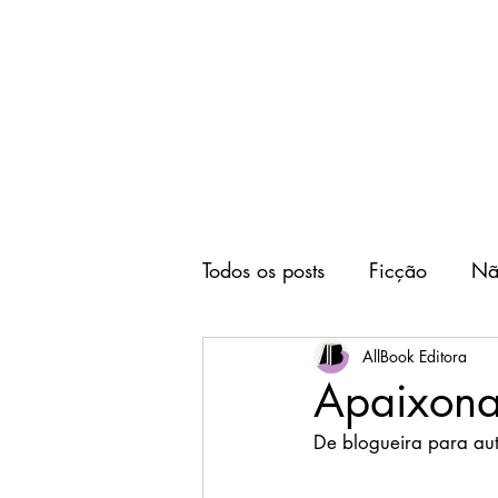
Home
Editora
Todos os posts
Ficção
Nã
AllBook Editora
Apaixonad
De blogueira para au