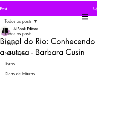
Post
Todos os posts
AllBook Editora
Todos os posts
Bienal do Rio: Conhecendo
Ficção
a autora - Barbara Cusin
Não-Ficção
Livros
Dicas de leituras