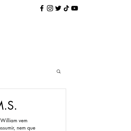
Nina Pequenina
Contato
M.S.
, William vem 
ssumir, nem que 