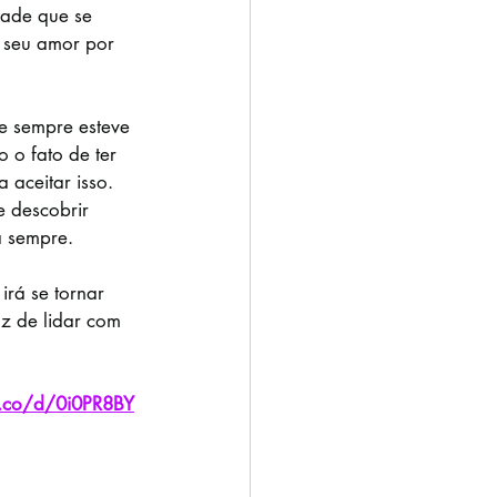
ade que se 
 seu amor por 
 sempre esteve 
 o fato de ter 
 aceitar isso. 
e descobrir 
a sempre.
irá se tornar 
z de lidar com 
a.co/d/0i0PR8BY