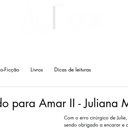
Livros
Autores
Blog
o-Ficção
Livros
Dicas de leituras
o para Amar II - Juliana 
Com o erro cirúrgico de Julie
sendo obrigado a encarar e a