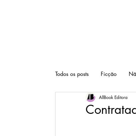
Home
Editora
Todos os posts
Ficção
Nã
AllBook Editora
Contratad