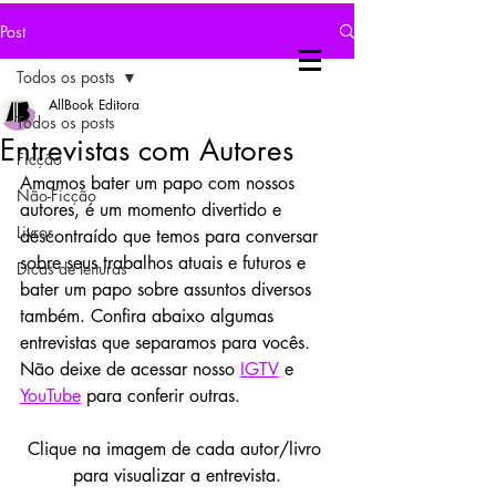
Post
Todos os posts
AllBook Editora
Todos os posts
Entrevistas com Autores
Ficção
Amamos bater um papo com nossos 
Não-Ficção
autores, é um momento divertido e 
Livros
descontraído que temos para conversar 
sobre seus trabalhos atuais e futuros e 
Dicas de leituras
bater um papo sobre assuntos diversos 
também. Confira abaixo algumas 
entrevistas que separamos para vocês. 
Não deixe de acessar nosso 
IGTV
 e 
YouTube
 para conferir outras.
Clique na imagem de cada autor/livro 
para visualizar a entrevista.