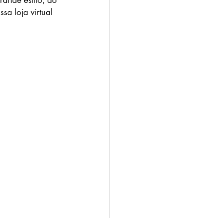
ande estilo, do 
a loja virtual 