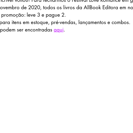
crível voltou! Para fecharmos o Festival Love Romance em gr
ovembro de 2020, todos os livros da AllBook Editora em noss
 promoção: leve 3 e pague 2. 
para itens em estoque, pré-vendas, lançamentos e combos. 
 podem ser encontradas 
aqui
. 