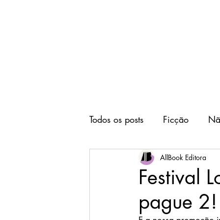
Home
Editora
Todos os posts
Ficção
Nã
AllBook Editora
Festival 
pague 2!