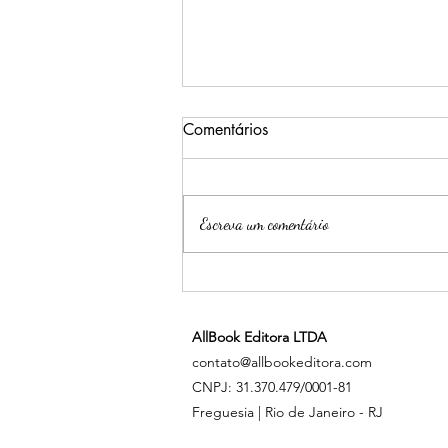
Comentários
Escreva um comentário
Psiu, Gatinha - Jenika Snow
AllBook Editora LTDA
contato@allbookeditora.com
CNPJ: 31.370.479/0001-81
Freguesia | Rio de Janeiro - RJ