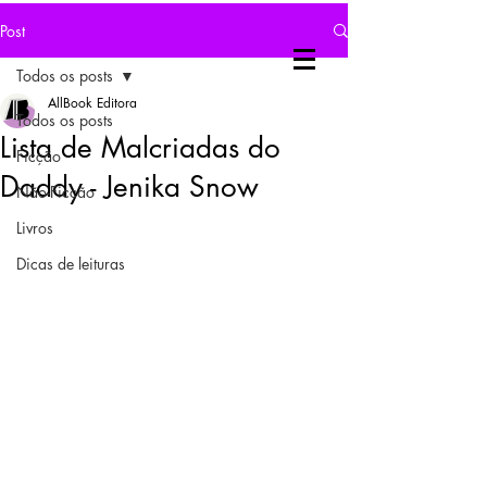
Post
Todos os posts
AllBook Editora
Todos os posts
Lista de Malcriadas do
Ficção
Daddy - Jenika Snow
Não-Ficção
Livros
Dicas de leituras