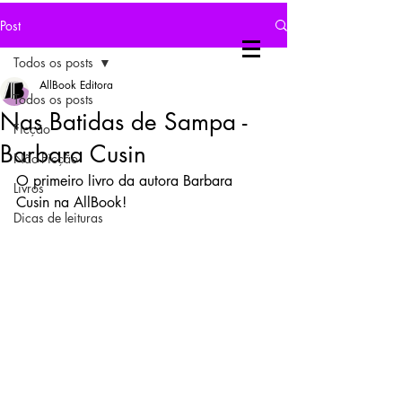
Post
Todos os posts
AllBook Editora
Todos os posts
Nas Batidas de Sampa -
Ficção
Barbara Cusin
Não-Ficção
O primeiro livro da autora Barbara 
Livros
Cusin na AllBook!
Dicas de leituras