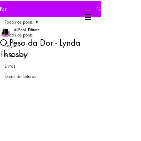
Post
Todos os posts
AllBook Editora
Todos os posts
O Peso da Dor - Lynda
Ficção
Throsby
Não-Ficção
Livros
Dicas de leituras