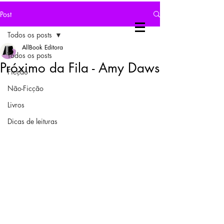
Post
Todos os posts
AllBook Editora
Todos os posts
Próximo da Fila - Amy Daws
Ficção
Não-Ficção
Livros
Dicas de leituras