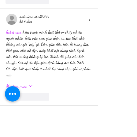
melaniemarshall6592
há 4 dias
kubet com
 hôm trước mình lướt thử vì thấy nhiều 
người nhắc, kiểu vào xem giao diện ra sao thôi chứ 
không có ngồi “cày” gì. Cảm giác đầu tiên là trang làm 
khá gọn, chữ dễ đọc, mấy khối nội dung tách bạch 
nên kéo xuống không bị lạc. Mình để ý họ có nhắc 
chuyện bảo vệ dữ liệu giao dịch bằng mã hóa 256-
bit, đọc lướt qua thấy ít nhất họ cũng chịu ghi rõ phần 
này…
Mostrar mais
Curtir
Responder
bentiecesav.a.ge54.62
há 4 dias
AE888
 dạo này thấy bạn bè nhắc hoài nên mình 
cũng ghé thử cho biết, chủ yếu coi giao diện ra sao 