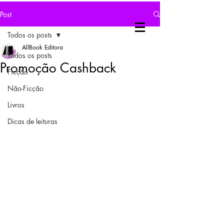
Post
Todos os posts
AllBook Editora
Todos os posts
Promoção Cashback
Ficção
Não-Ficção
Livros
Dicas de leituras