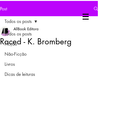
Post
Todos os posts
AllBook Editora
Todos os posts
Raced - K. Bromberg
Ficção
Não-Ficção
Livros
Dicas de leituras