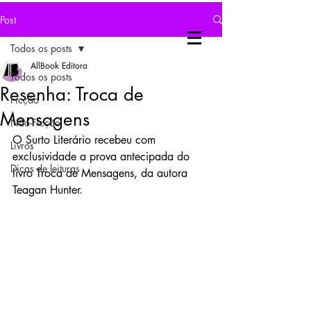
Post
Todos os posts
AllBook Editora
Todos os posts
Resenha: Troca de
Ficção
Mensagens
Não-Ficção
O Surto Literário recebeu com 
Livros
exclusividade a prova antecipada do 
Dicas de leituras
livro Troca de Mensagens, da autora 
Teagan Hunter.