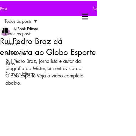
Post
Todos os posts
AllBook Editora
Todos os posts
Rui Pedro Braz dá
Ficção
entrevista ao Globo Esporte
Não-Ficção
Rui Pedro Braz, jornalista e autor da 
Livros
biografia do Mister, em entrevista ao
Dicas de leituras
Globo Esporte
 Veja o vídeo completo 
abaixo.