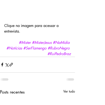
Clique na imagem para acessar a 
entrevista.
#Mister
#MisterJesus
#NaMídia
#Notícias
#SerFlamengo
#RubroNegro
#RuiPedroBraz
Posts recentes
Ver tudo