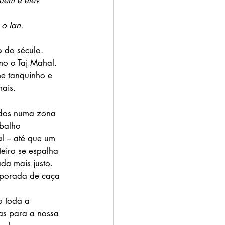
em é ele?
o Ian.
 do século. 
o o Taj Mahal. 
e tanquinho e 
mais.
dos numa zona 
balho 
 – até que um 
teiro se espalha 
da mais justo. 
mporada de caça 
o toda a 
as para a nossa 