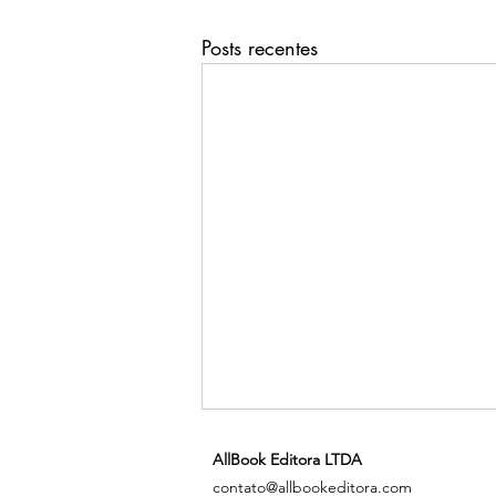
Posts recentes
AllBook Editora LTDA
contato@allbookeditora.com