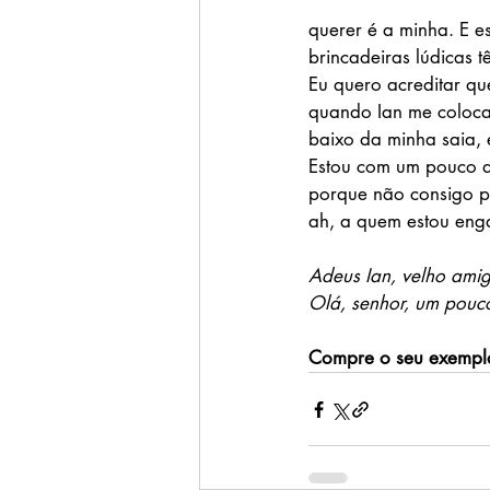
querer é a minha. E e
brincadeiras lúdicas t
Eu quero acreditar q
quando Ian me coloca
baixo da minha saia, 
Estou com um pouco d
porque não consigo pa
ah, a quem estou en
Adeus Ian, velho ami
Olá, senhor, um pouco
Compre o seu exempla