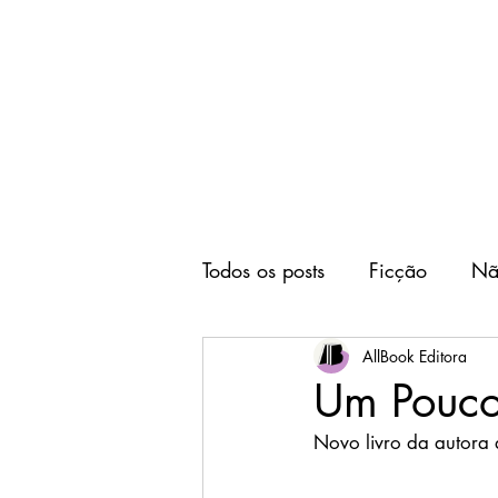
Home
Editora
Todos os posts
Ficção
Nã
AllBook Editora
Um Pouco 
Novo livro da autora