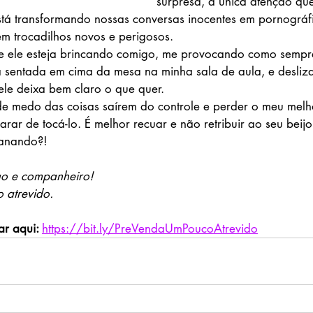
surpresa, a única atenção que
stá transformando nossas conversas inocentes em pornográfi
êm trocadilhos novos e perigosos.
ue ele esteja brincando comigo, me provocando como sempr
 sentada em cima da mesa na minha sala de aula, e desliz
ele deixa bem claro o que quer.
e medo das coisas saírem do controle e perder o meu melh
rar de tocá-lo. É melhor recuar e não retribuir ao seu bei
ganando?!
go e companheiro!
 atrevido.
r aqui: 
https://bit.ly/PreVendaUmPoucoAtrevido