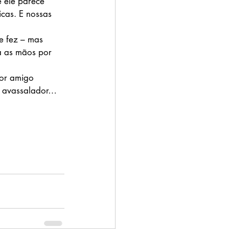
 ele parece 
cas. E nossas 
e fez – mas 
a as mãos por 
or amigo 
jo avassalador… 