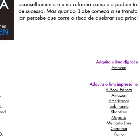
aconselhamento e uma reforma completa podem tr
de sucesso. Mas quando Blake começa a se transfo
Ian percebe que corre o risco de quebrar sua princi
Adquira o livro digital 
Amazon
Adquira o livro impresso nos
AllBook Editora
.
Amazon
Americanas
0.
Submarino
ted.
Shoptime
MagaLu
Mercado Livre
Carrefour
0.
Ponto