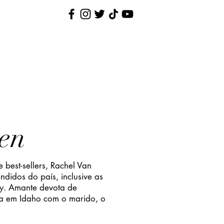
Nina Pequenina
Contato
en
best-sellers, Rachel Van
endidos do país, inclusive as
ay. Amante devota de
ra em Idaho com o marido, o