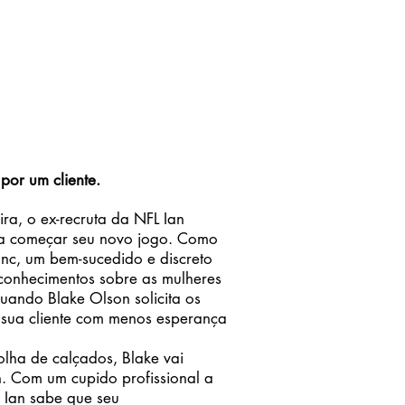
or um cliente.
a, o ex-recruta da NFL Ian
ara começar seu novo jogo. Como
nc, um bem-sucedido e discreto
 conhecimentos sobre as mulheres
uando Blake Olson solicita os
 sua cliente com menos esperança
lha de calçados, Blake vai
h. Com um cupido profissional a
. Ian sabe que seu