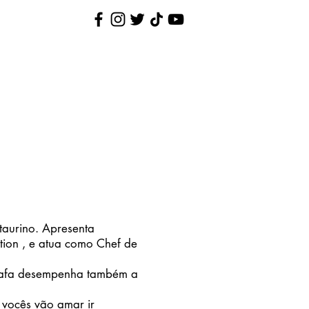
Nina Pequenina
Contato
taurino. Apresenta
ion , e atua como Chef de
Rafa desempenha também a
vocês vão amar ir