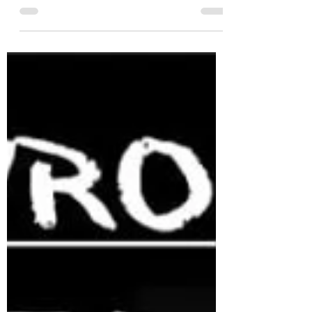
Mister, em entrevista ao Globo Esporte Veja o vídeo
completo abaixo. Clique na imagem...