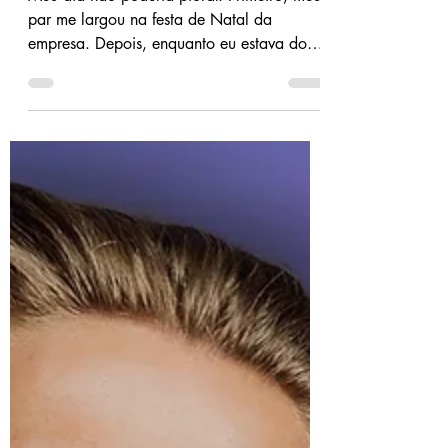
do Daddy - Jenika
Snow
Meu dia não poderia piorar. Primeiro, meu
par me largou na festa de Natal da
empresa. Depois, enquanto eu estava do
lado de fora, esperando por uma carona,
um carro passou varado por uma poça
gigante e me encharcou em uma água suja
e congelante. Isso deveria ter sido meu
sinal para só ir para casa. Mas eu aceitei
uma oferta do Noel de me pagar um drink.
Mas... Papai Noel não parecia com a
caricatura estereotípica. Essa versão era
grande, musculosa e tatuada. Nós
acabamos conv