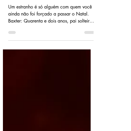
Que seus corações
sejam luz - Fae Quin
Um estranho é só alguém com quem você
ainda não foi forçado a passar o Natal.
Baxter: Quarenta e dois anos, pai solteiro,
dono de uma confeitaria à beira da
falência e pai de uma menina metida a
cupido… Antes do Natal, ela me inscreveu
às escondidas num tal programa, chamado
“Colegas de Natal”, e adivinha quem foi o
felizardo para ser o meu “par festivo”?
Paxton Montgomery: um cara enorme e
rabugento, absurdamente bonito (bem no
estilo lenhador sexy) e, para piorar, ele é a
ú