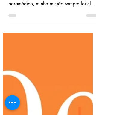
Determinado - K.K.
Allen
EM MEIO AO FOGO E A FUMAÇA, ELA
É TUDO O QUE VEJO. Como bombeiro
paramédico, minha missão sempre foi clara
e focada. E nada me deixa mais acelerado
do que quando estou atendendo a uma
emergência. Mas ao chegar ao local de
um acidente, uma bela morena entra,
literalmente, na minha vida. Aprendo
rapidamente que há mais na linda
fotógrafa do que a aparência. Meadow
Matthews não é uma mulher que precisa
ser salva, mas talvez ela quem pode me
salvar.Ser mãe solteira de um garotinh