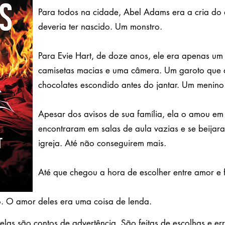
Para todos na cidade, Abel Adams era a cria do
deveria ter nascido. Um monstro.
Para Evie Hart, de doze anos, ele era apenas u
camisetas macias e uma câmera. Um garoto que ad
chocolates escondido antes do jantar. Um menino q
Apesar dos avisos de sua família, ela o amou em 
encontraram em salas de aula vazias e se beijar
igreja. Até não conseguirem mais.
Até que chegou a hora de escolher entre amor e f
o.
O amor deles era uma coisa de lenda.
as são contos de advertência. São feitas de escolhas e erro