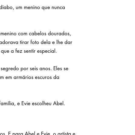
 diabo, um menino que nunca
m menino com cabelos dourados,
orava tirar foto dela e lhe dar
ue a fez sentir especial.
segredo por seis anos. Eles se
am em armários escuros da
amília, e Evie escolheu Abel.
s. E para Abel e Evie, o artista e