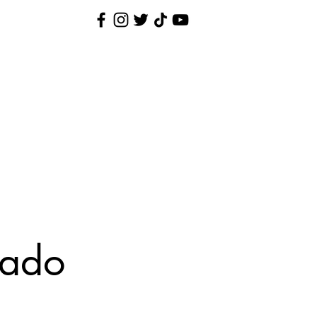
Nina Pequenina
Contato
nado