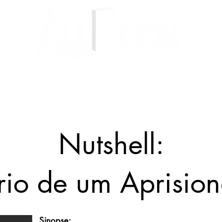
Livros
Autores
Blog
Nutshell:
rio de um Aprisio
Sinopse: