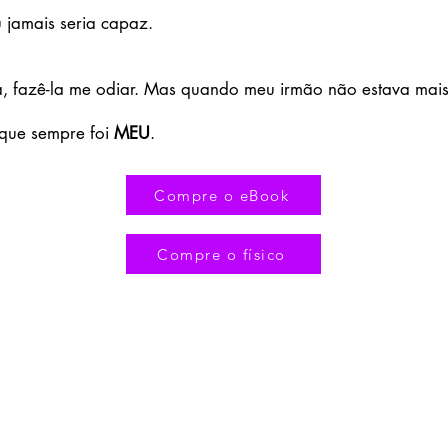
u jamais seria capaz.
a, fazê-la me odiar. Mas quando meu irmão não estava mais
 que sempre foi
MEU
.
Compre o eBook
Compre o físico