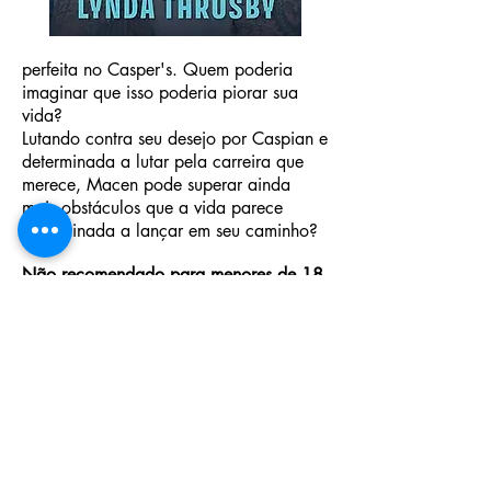
perfeita no Casper's. Quem poderia
imaginar que isso poderia piorar sua
vida?
Lutando contra seu desejo por Caspian e
determinada a lutar pela carreira que
merece, Macen pode superar ainda
mais obstáculos que a vida parece
determinada a lançar em seu caminho?
Não recomendado para menores de 18
anos, por conter cenas de sexo e
violência.
Compre o eBook
Compre o físico