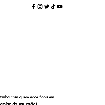
Nina Pequenina
Contato
tanha com quem você ficou em
 amigo do seu irmão?