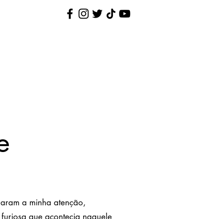
Nina Pequenina
Contato
e
maram a minha atenção,
 furiosa que acontecia naquele