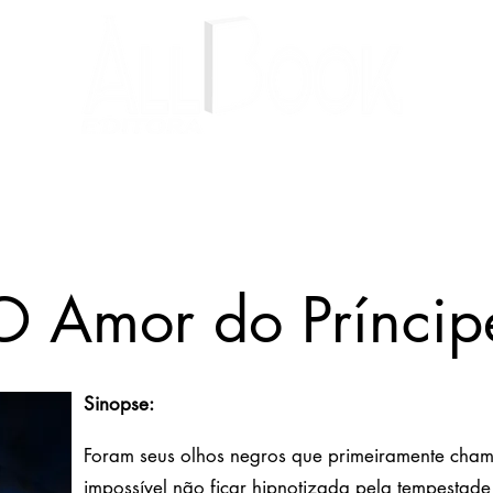
Livros
Autores
Blog
O Amor do Príncip
Sinopse:
Foram seus olhos negros que primeiramente cha
impossível não ficar hipnotizada pela tempestade