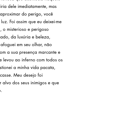
giria dele imediatamente, mas
 aproximar do perigo, você
luz. Foi assim que eu deixei-me
, o misterioso e perigoso
cado, da luxúria e beleza,
afoguei em seu olhar, não
com a sua presença marcante e
me levou ao inferno com todos os
ionei a minha vida pacata,
casse. Meu desejo foi
 alvo dos seus inimigos e que
o.