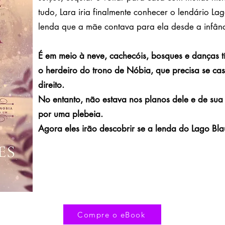
tudo, Lara iria finalmente conhecer o lendário L
lenda que a mãe contava para ela desde a infânc
É em meio à neve, cachecóis, bosques e danças tí
o herdeiro do trono de Nóbia, que precisa se cas
direito.
No entanto, não estava nos planos dele e de sua 
por uma plebeia.
Agora eles irão descobrir se a lenda do Lago Bl
Compre o eBook