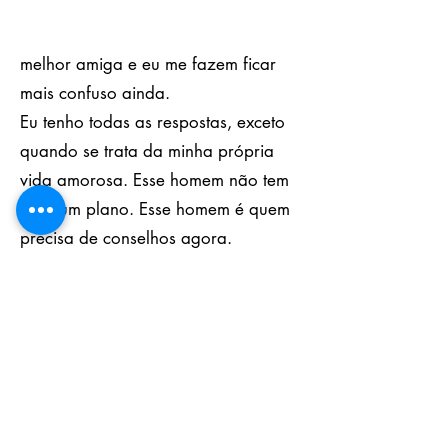
melhor amiga e eu me fazem ficar
mais confuso ainda.
Eu tenho todas as respostas, exceto
quando se trata da minha própria
vida amorosa. Esse homem não tem
mais um plano. Esse homem é quem
precisa de conselhos agora.
Esse livro é um romance
contemporâneo autônomo do ponto
de vista masculino. Recomendado
para maiores de 18 anos, por conter
linguagem explícita e conteúdo
sexual gráfico.