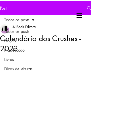
Post
Todos os posts
AllBook Editora
Todos os posts
Calendário dos Crushes -
Ficção
2023
Não-Ficção
Livros
Dicas de leituras