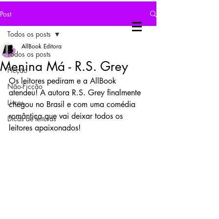
Post
Todos os posts
AllBook Editora
Todos os posts
Menina Má - R.S. Grey
Ficção
Os leitores pediram e a AllBook 
Não-Ficção
atendeu! A autora R.S. Grey finalmente 
Livros
chegou no Brasil e com uma comédia 
romântica que vai deixar todos os 
Dicas de leituras
leitores apaixonados!