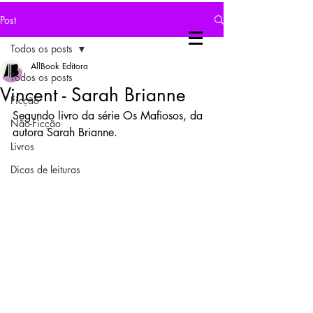
Post
Todos os posts
AllBook Editora
Todos os posts
Vincent - Sarah Brianne
Ficção
Segundo livro da série Os Mafiosos, da 
Não-Ficção
autora Sarah Brianne.
Livros
Dicas de leituras