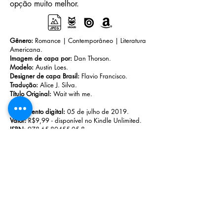
opção muito melhor.
Gênero:
Romance | Contemporâneo | Literatura
Americana.
Imagem de capa por:
Dan Thorson.
Modelo:
Austin Loes.
Designer de capa Brasil:
Flavio Francisco.
Tradução:
Alice J. Silva.
Título Original:
Wait with me.
Lançamento digital:
05 de julho de 2019.
Valor:
R$9,99 - disponível no Kindle Unlimited.
ISBN:
978-65-80455-05-8
.
ASIN:
B07TKK9J78.
Lançamento impresso:
15 de outubro de 2019.
Valor:
R$42,90.
ISBN:
978-65-80455-06-5
.
Formato:
16x23cm - acabamento brochura.
Páginas:
248 páginas.
Adquira o livro digital em:
Amazon