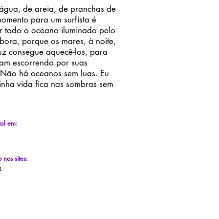
água, de areia, de pranchas de
momento para um surfista é
ar todo o oceano iluminado pelo
mbora, porque os mares, à noite,
luz consegue aquecê-los, para
uam escorrendo por suas
 Não há oceanos sem luas. Eu
inha vida fica nas sombras sem
tal em:
 nos sites:
a