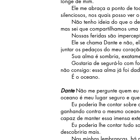
longe de mim.
Ele me abraça a ponto de tocar
silenciosos, nos quais posso ver o 
Não tenho ideia do que o destró
mas sei que compartilhamos uma f
Nossas feridas são imperceptív
Ele se chama Dante e não, ele
juntar os pedaços do meu coraçã
Sua alma é sombria, exatament
Gostaria de segurá-lo com forç
não consigo: essa alma já foi da
É o oceano.
Dante
Não me pergunte quem eu so
oceano é meu lugar seguro e que
Eu poderia lhe contar sobre a 
ganhando contra o mesmo oceano
capaz de manter essa imensa exte
Eu poderia lhe contar tudo sob
descobriria mais.
Nas minhas lembranças, há not