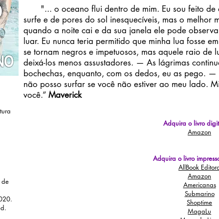
"... o oceano flui dentro de mim. Eu sou feito de 
surfe e de pores do sol inesquecíveis, mas o melhor 
quando a noite cai e da sua janela ele pode observ
luar. Eu nunca teria permitido que minha lua fosse e
se tornam negros e impetuosos, mas aquele raio de 
deixá-los menos assustadores. — As lágrimas contin
bochechas, enquanto, com os dedos, eu as pego. —
não posso surfar se você não estiver ao meu lado. M
você.”
Maverick
tura
Adquira o livro digi
Amazon
Adquira o livro impresso
AllBook Editor
Amazon
 de
Americanas
Submarino
020.
Shoptime
ed.
MagaLu