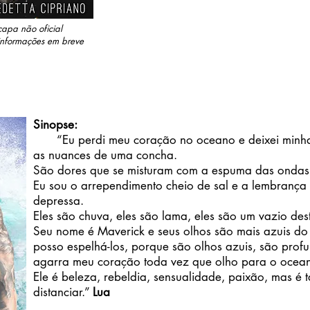
capa não oficial
informações em breve
Sinopse:
“Eu perdi meu coração no oceano e deixei minha
as nuances de uma concha.
São dores que se misturam com a espuma das ondas
Eu sou o arrependimento cheio de sal e a lembrança
depressa.
Eles são chuva, eles são lama, eles são um vazio de
Seu nome é Maverick e seus olhos são mais azuis do
posso espelhá-los, porque são olhos azuis, são pro
agarra meu coração toda vez que olho para o ocea
Ele é beleza, rebeldia, sensualidade, paixão, mas 
distanciar.”
Lua