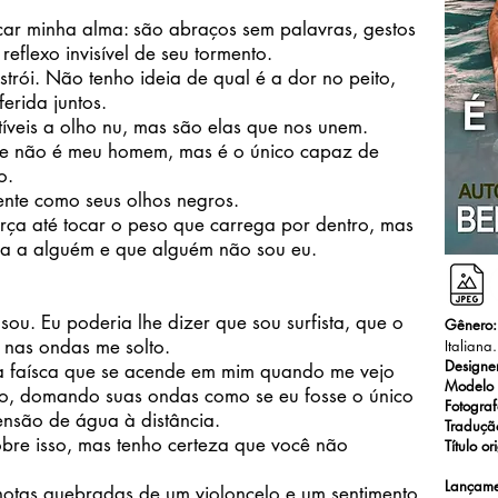
 minha alma: são abraços sem palavras, gestos
reflexo invisível de seu tormento.
i. Não tenho ideia de qual é a dor no peito,
erida juntos.
eis a olho nu, mas são elas que nos unem.
 não é meu homem, mas é o único capaz de
o.
e como seus olhos negros.
a até tocar o peso que carrega por dentro, mas
da a alguém e que alguém não sou eu.
u. Eu poderia lhe dizer que sou surfista, que o
Gênero
 nas ondas me solto.
Italiana.
Designe
faísca que se acende em mim quando me vejo
Modelo
, domando suas ondas como se eu fosse o único
Fotogra
nsão de água à distância.
Traduçã
re isso, mas tenho certeza que você não
Título or
Lançamen
as quebradas de um violoncelo e um sentimento