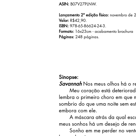
ASIN:
B07V27PLNW.
Lançamento 2ª edição físico:
novembro de 
Valor:
R$42,90.
ISBN:
978-65-86624-24-3.
Formato:
16x23cm - acabamento brochura
Páginas:
248 páginas.
Sinopse:
Savannah
Nos meus olhos há o r
Meu coração está deteriorado p
lembra o primeiro choro em que m
sombrio do que uma noite sem estr
embora com ele.
A máscara atrás da qual escond
meus sonhos há um desejo de ren
Sonho em me perder no vento, s