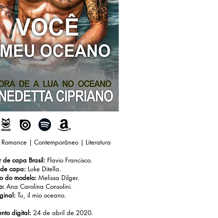
:
Romance | Contemporâneo | Literatura
r de capa Brasil:
Flavio Francisco.
 de capa:
Luke Ditella.
fo do modelo:
Melissa Dilger.
o:
Ana Carolina Consolini.
iginal:
Tu, il mio oceano.
to digital:
24 de abril de 2020.