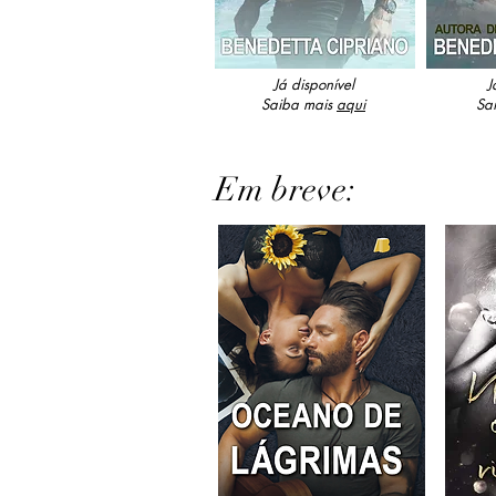
Já disponível
J
Saiba mais
aqui
Sa
Em breve: