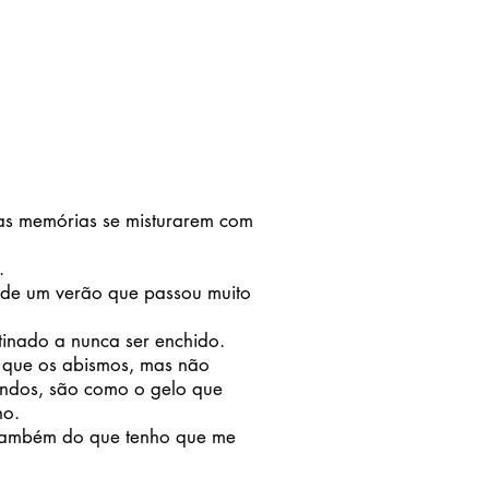
s memórias se misturarem com
.
 de um verão que passou muito
stinado a nunca ser enchido.
 que os abismos, mas não
fundos, são como o gelo que
no.
é também do que tenho que me