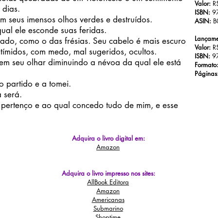
Valor:
R
 dias.
ISBN:
9
seus imensos olhos verdes e destruídos.
ASIN:
B
l ele esconde suas feridas.
Lançame
o, como o das frésias. Seu cabelo é mais escuro
Valor:
R$
 tímidos, com medo, mal sugeridos, ocultos.
ISBN:
9
m seu olhar diminuindo a névoa da qual ele está
Formato
Páginas
partido e a tomei.
será.
rtenço e ao qual concedo tudo de mim, e esse
Adquira o livro digital em:
Amazon
Adquira o livro impresso nos sites:
AllBook Editora
Amazon
Americanas
Submarino
Shoptime