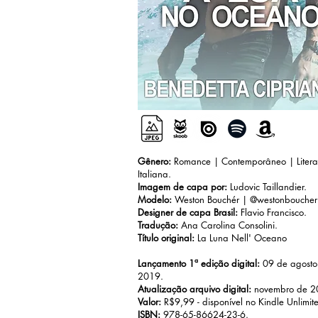
Gênero:
Romance | Contemporâneo | Litera
Italiana.
Imagem de capa por:
Ludovic Taillandier.
Modelo:
Weston Bouchér | @westonboucher
Designer de capa Brasil:
Flavio Francisco.
Tradução:
Ana Carolina Consolini.
Título original:
La Luna Nell' Oceano
Lançamento 1ª edição digital:
09 de agosto
2019.
Atualização arquivo digital:
novembro de 2
Valor:
R$9,99 - disponível no Kindle Unlimit
ISBN:
978-65-86624-23-6.