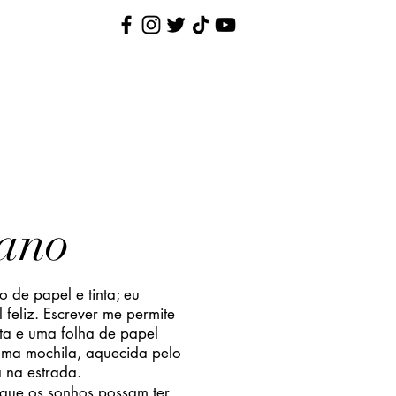
Nina Pequenina
Contato
iano
 de papel e tinta; eu
 feliz. Escrever me permite
ta e uma folha de papel
 uma mochila, aquecida pelo
a na estrada.
que os sonhos possam ter