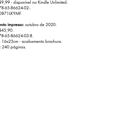
$9,99 - disponível no Kindle Unlimited.
78-65-86624-02-.
0871LKYMF.
nto impresso:
outubro de 2020.
45,90.
78-65-86624-03-8.
:
16x23cm - acabamento brochura.
:
240 páginas.