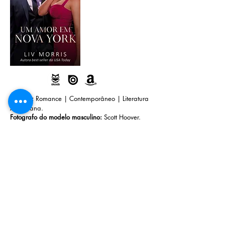
Gênero:
Romance | Contemporâneo | Literatura
Americana.
Fotografo do modelo masculino:
Scott Hoover.
Modelo de capa masculino:
Stuart Reardon.
Designer de capa Brasil:
Laura Machado.
Tradução:
Carolina Caires Coelho.
Título Original:
Bossy Nights.
Lançamento digital:
03 de abril de 2020.
Valor:
R$9,99 - disponível no Kindle Unlimited.
ISBN:
978-65-86624-00-7
.
ASIN:
B085WWJPD6.
Lançamento impresso:
outubro de 2020.