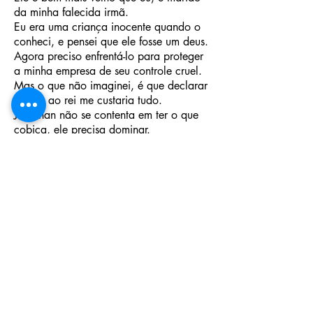
da minha falecida irmã.
Eu era uma criança inocente quando o
conheci, e pensei que ele fosse um deus.
Agora preciso enfrentá-lo para proteger
a minha empresa de seu controle cruel.
Mas o que não imaginei, é que declarar
guerra ao rei me custaria tudo.
Jonathan não se contenta em ter o que
cobiça, ele precisa dominar.
Agora eu sou seu alvo de desejo.
Ele não quer apenas meu corpo. Ele
quer consumir meu coração e minha
alma.
Eu luto contra, mas não tenho como
escapar do domínio do rei…
Conteúdo adulto. Contém cenas de sexo
e violência.
Adquira o livro digital em:
Amazon