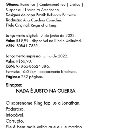
Gênero:
Romance | Contemporâneo | Erótico
|
Suspense
| Literatura Americana.
Designer de capa Brasil:
Rebecca Barboza.
Tradução:
Ana Carolina Consolini.
Título Original:
Reign of a King.
Lançamento digital:
17 de junho de 2022.
Valor:
R$9,99 - disponível no Kindle Unlimited.
ASIN:
B0B41LZ83P.
Lançamento impresso:
junho de 2022.
Valor:
R$66,90.
ISBN:
978-65-86624-88-5
.
Formato:
16x23cm - acabamento brochura.
Páginas:
232 páginas.
Sinopse:
NADA É JUSTO NA GUERRA.
O sobrenome King faz jus a Jonathan.
Poderoso.
Intocável.
Corrupto.
Ele é bem mais velho que eu, e marido